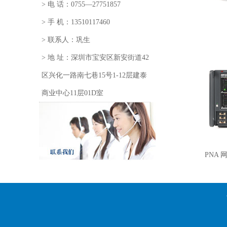
> 电 话：0755—27751857
> 手 机：13510117460
> 联系人：巩生
> 地 址：深圳市宝安区新安街道42
区兴化一路南七巷15号1-12层建泰
商业中心11层01D室
PNA 网