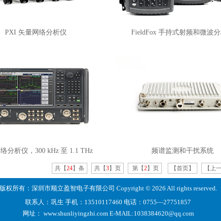
PXI 矢量网络分析仪
FieldFox 手持式射频和微波
络分析仪，300 kHz 至 1.1 THz
频谱监测和干扰系统
共【
24
】条
共【
3
】页
第【
2
】页
【首页】
【上
版权所有：深圳市顺立盈智电子有限公司 Copyright © 2026 All rights reserved.
联系人：巩生
手机：13510117460
电话：0755—27751857
网址：
www.shunliyingzhi.com
E-MAIL:
1038384620@qq.com