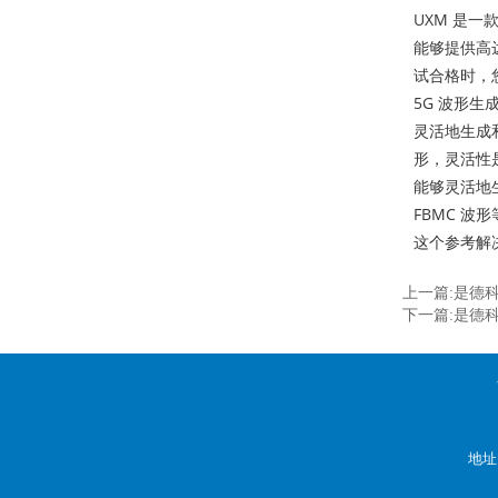
UXM 是
能够提供高达
试合格时，您
5G 波形
灵活地生成
形，灵活性
能够灵活地生
FBMC 波
这个参考解
上一篇:是德
下一篇:是德科技
地址