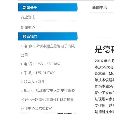
新闻中心
新闻分类
行业资讯
新闻中心
联系我们
是德
> 名 称：深圳市顺立盈智电子有限
公司
2016 年 6 
> 电 话：0755—27751857
本次5G大会是
> 手 机：13510117460
备忘录（M
等技术议题
> 联系人：巩生
作为本届5G
> 地 址：深圳市宝安区新安街道42
接受了媒体的
坛现场向参
区兴化一路南七巷15号1-12层建泰
要作用，以
商业中心11层01D室
是德科技全球