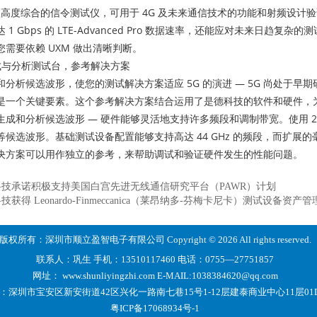
一款高度综合的信令测试仪，可用于 4G 及未来通信技术的功能和射频设
 1 Gbps 的 LTE-Advanced Pro 数据速率，还能应对未来日
需要依赖 UXM 做出清晰判断。
生成与分析测试台，参考解决方案
和分析候选波形，使您的测试解决方案适应 5G 的演进 ― 5G 尚处于
是一个关键要素。这个参考解决方案结合运用了是德科技的软件和硬件，为
成和分析候选波形 ― 硬件能够灵活地支持许多频段和调制带宽。使用 2 GH
形等候选波形。基础测试设备配置能够支持高达 44 GHz 的频段，而扩展的毫米
决方案可以用作独立的参考，来帮助调试和验证硬件发生的性能问题。
科技承诺积极支持美国白宫先进无线通信研究平台（PAWR）计划
获得 Leonardo-Finmeccanica（莱昂纳多-芬梅卡尼卡）测试设备资产
版权所有：深圳市顺立盈智电子有限公司 Copyright © 2026 All rights reserved.
联系人：巩生
手机：13510117460
电话：0755—27751857
网址：
www.shunliyingzhi.com
E-MAIL:
1038384620@qq.com
：
深圳市宝安区新安街道42区兴化一路南七巷15号1-12层建泰商业中心11层01
粤ICP备17068934号-1