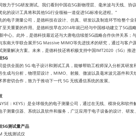
同致力于5G研发测试。我们看到中国在5G新物理层、毫米波与天线、协
优化的设计工具将和其他5G行业领袖一道促进5G标准化进程。”
先的电子测量公司，是德科技在设计、仿真、研发以及制造环节给整个业
了至关重要的作用。是德科技早在2014年就已经与中国移动建立了5G
创新中心。此外，是德科技最近还与大唐电信续签5G战略合作伙伴关系；
东南大学联合展开5G Massive MIMO等先进技术的研究，通过与
试测量解决方案。未来，是德科技还将积极支持中国IMT2020（5G）推
技5G
司提供全面的 5G 电子设计和测试工具，能够帮助工程师深入分析其研发
号生成与分析，物理层设计，MIMO、射频、微波以及毫米波元器件和天
术界密切合作，致力于推动下一代 5G 无线通信系统的发展。
技
NYSE：KEYS）是全球领先的电子测量公司，通过在无线、模块化和软
电子测量仪器、系统以及软件和服务，广泛应用于电子设备的设计、研发、
技5G测试量产品
UXM 无线测试仪